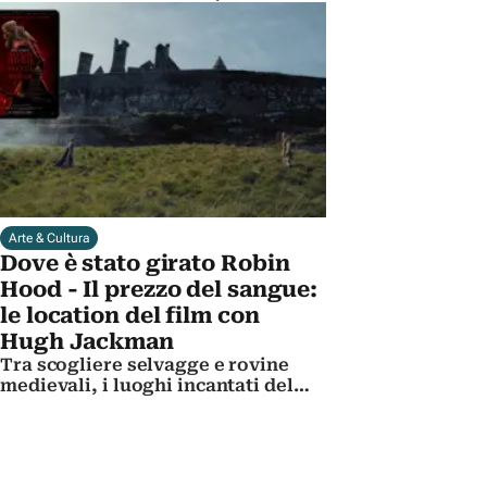
sodalizio con Fellini e i bozzetti da
Oscar
Arte & Cultura
Dove è stato girato Robin
Hood - Il prezzo del sangue:
le location del film con
Hugh Jackman
Tra scogliere selvagge e rovine
medievali, i luoghi incantati del
film di Michael Sarnoski