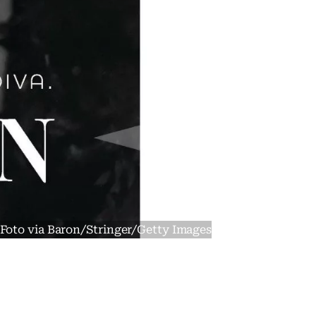
- Foto via Baron/Stringer/Getty Images