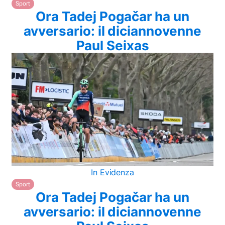
Sport
Ora Tadej Pogačar ha un
avversario: il diciannovenne
Paul Seixas
In Evidenza
Sport
Ora Tadej Pogačar ha un
avversario: il diciannovenne