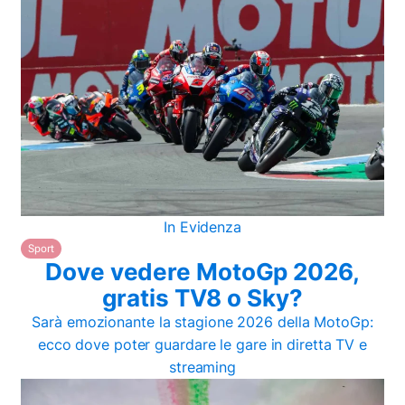
In Evidenza
Sport
Dove vedere MotoGp 2026,
gratis TV8 o Sky?
Sarà emozionante la stagione 2026 della MotoGp:
ecco dove poter guardare le gare in diretta TV e
streaming