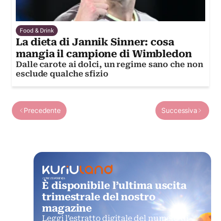
Food & Drink
La dieta di Jannik Sinner: cosa
mangia il campione di Wimbledon
Dalle carote ai dolci, un regime sano che non
esclude qualche sfizio
Precedente
Successiva
È disponibile l’ultima uscita
trimestrale del nostro
magazine
Leggi l’estratto digitale del numero di