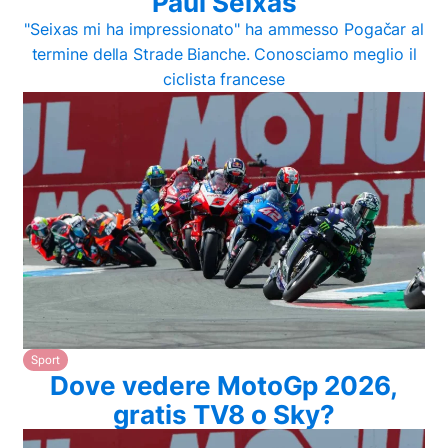
Paul Seixas
"Seixas mi ha impressionato" ha ammesso Pogačar al
termine della Strade Bianche. Conosciamo meglio il
ciclista francese
Sport
Dove vedere MotoGp 2026,
gratis TV8 o Sky?