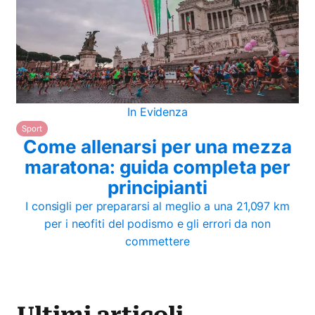
In Evidenza
Sport
Come allenarsi per una mezza
maratona: guida completa per
principianti
I consigli per prepararsi al meglio a una 21,097 km
per i neofiti del podismo e gli errori da non
commettere
Ultimi articoli