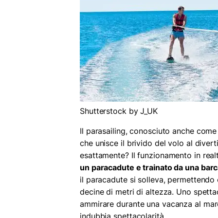
Shutterstock by J_UK
Il parasailing, conosciuto anche com
che unisce il brivido del volo al dive
esattamente? Il funzionamento in real
un paracadute e trainato da una bar
il paracadute si solleva, permettendo
decine di metri di altezza. Uno spett
ammirare durante una vacanza al mare
indubbia spettacolarità.