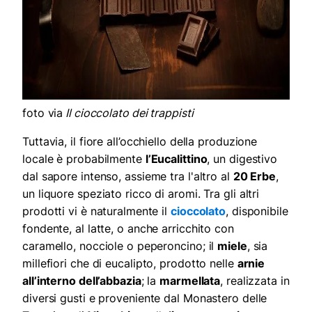
foto via
Il cioccolato dei trappisti
Tuttavia, il
fiore all’occhiello della produzione
locale è probabilmente
l’
Eucalittino
, un digestivo
dal sapore intenso,
assieme tra l'altro a
l
20 Erbe
,
un liquore speziato ricco di aromi.
Tra gli altri
prodotti vi è naturalmente il
cioccolato
,
disponibile
fondente
,
al latte,
o anche
arricchit
o
con
caramello, nocciole o peperoncino
; il
miele
, sia
millefiori
che
di eucalipto
,
prodott
o
nelle
arnie
all’interno dell’abbazia
; la
marmellata
, realizzata in
diversi gusti e
proveniente
dal Monastero delle