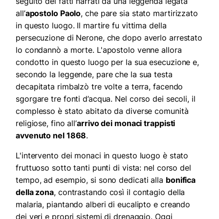
seguito dei fatti narrati
da una leggenda legata
all’
apostolo Paolo
, che pare sia stato martirizzato
in questo luogo. Il martire fu vittima della
persecuzione di Nerone, che dopo averlo arrestato
lo condannò a morte. L'apostolo venne allora
condotto in questo luogo per la sua esecuzione e,
secondo la leggende, pare che la sua testa
decapitata rimbalzò tre volte a terra, facendo
sgorgare tre fonti d’acqua. Nel corso dei secoli, il
complesso è stato abitato da diverse comunità
religiose, fino all’
arrivo dei monaci trappisti
avvenuto nel 1868
.
L'intervento dei monaci in questo luogo è stato
fruttuoso sotto tanti punti di vista: nel corso del
tempo, ad esempio, si sono dedicati alla
bonifica
della zona
, contrastando così il contagio della
malaria, piantando alberi di eucalipto e creando
dei veri e propri sistemi di drenaggio. Oggi