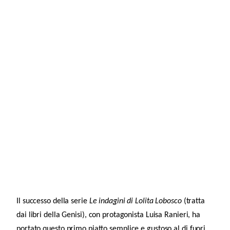
Il successo della serie
Le indagini di Lolita Lobosco
(tratta
dai libri della Genisi), con protagonista Luisa Ranieri, ha
portato questo primo piatto semplice e gustoso al di fuori