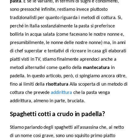
pasta
. E se le varianti, in termini di sughi e condimenti,
sono pressoché infinite, restiamo invece piuttosto
tradizionalisti per quanto riguarda i metodi di cottura. Sì,
perché in Italia sostanzialmente la pasta si preferisce
bollirla in acqua salata (come facevano le nostre nonne e,
presumibilmente, le nonne delle nostre nonne) ma, in anni
di chef superstar e tentativi di ricreare in casa gli elaborati
piatti visti in TV, stiamo finalmente aprendoci anche a
metodi alternativi come quello della
mantecatura
in
padella.
In questo articolo, però, ci spingiamo ancora oltre,
fino ai limiti della
risottatura
Alla scoperta di un metodo di
cottura che prevede
addirittura
che la pasta venga
addirittura, almeno in parte, bruciata.
Spaghetti cotti a crudo in padella?
Stiamo parlando degli spaghetti all'assassina che, al netto
di un nome così grave, sono uno squisito primo piatto