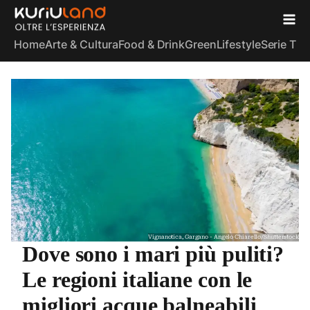
Home
Arte & Cultura
Food & Drink
Green
Lifestyle
Serie TV
S
Vignanotica, Gargano - Angelo Chiarello/Shutterstock
Dove sono i mari più puliti?
Le regioni italiane con le
migliori acque balneabili