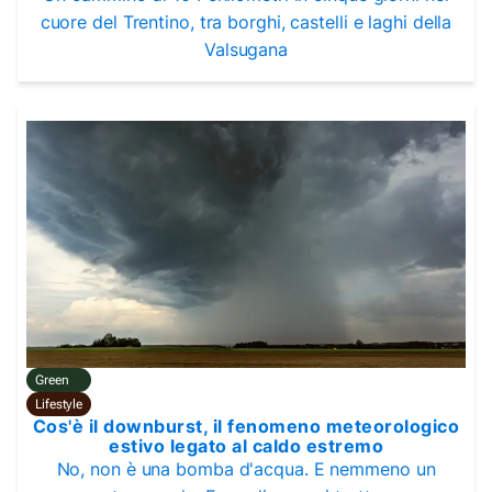
cuore del Trentino, tra borghi, castelli e laghi della
Valsugana
Green
Lifestyle
Cos'è il downburst, il fenomeno meteorologico
estivo legato al caldo estremo
No, non è una bomba d'acqua. E nemmeno un