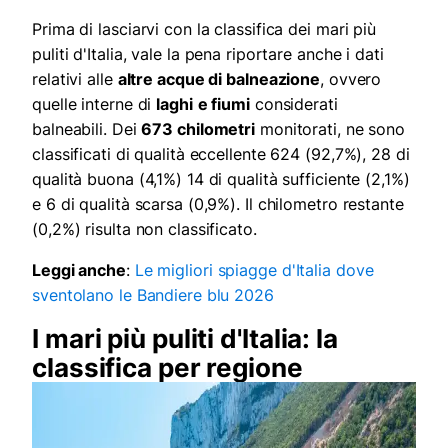
Prima di lasciarvi con la classifica dei mari più
puliti d'Italia, vale la pena riportare anche i dati
relativi alle
altre acque di balneazione
, ovvero
quelle interne di
laghi
e fiumi
considerati
balneabili. Dei
673 chilometri
monitorati, ne sono
classificati di qualità eccellente 624 (92,7%), 28 di
qualità buona (4,1%) 14 di qualità sufficiente (2,1%)
e 6 di qualità scarsa (0,9%). Il chilometro restante
(0,2%) risulta non classificato.
Leggi anche
:
Le migliori spiagge d'Italia dove
sventolano le Bandiere blu 2026
I mari più puliti d'Italia: la
classifica per regione