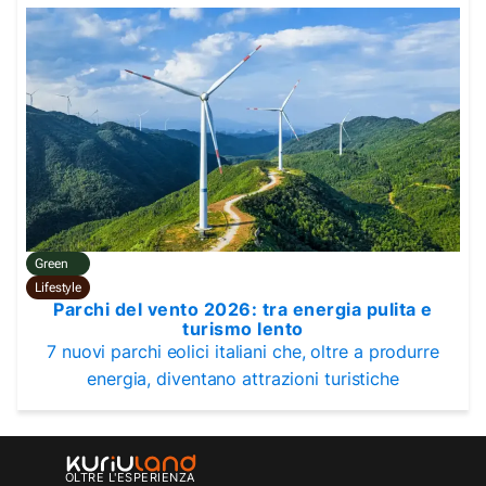
Green
Lifestyle
Parchi del vento 2026: tra energia pulita e
turismo lento
7 nuovi parchi eolici italiani che, oltre a produrre
energia, diventano attrazioni turistiche
OLTRE L'ESPERIENZA