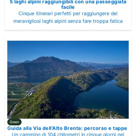
5 laghi alpini raggiungibili con una passeggiata
facile
Cinque itinerari perfetti per raggiungere dei
meravigliosi laghi alpini senza fare troppa fatica
Green
Guida alla Via dell'Alto Brenta: percorso e tappe
Un cammino di 104 chilometri in cinque giorni nel