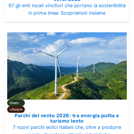
97 gli enti locali vincitori che portano la sostenibilità
in prima linea. Scopriamoli insieme
Green
Lifestyle
Parchi del vento 2026: tra energia pulita e
turismo lento
7 nuovi parchi eolici italiani che, oltre a produrre