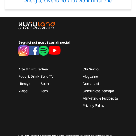
energia, diventano attrazioni turistiche
OLTRE L'ESPERIENZA
Seguici sui nostri canali social
Arte & Cultura
Green
Chi Siamo
Food & Drink
Serie TV
Magazine
Lifestyle
Sport
Contattaci
Viaggi
Tech
Comunicati Stampa
Marketing e Pubblicità
Privacy Policy
KuriUland
, prima di pubblicare foto e video, compie tutte le opportune verifiche al fine di