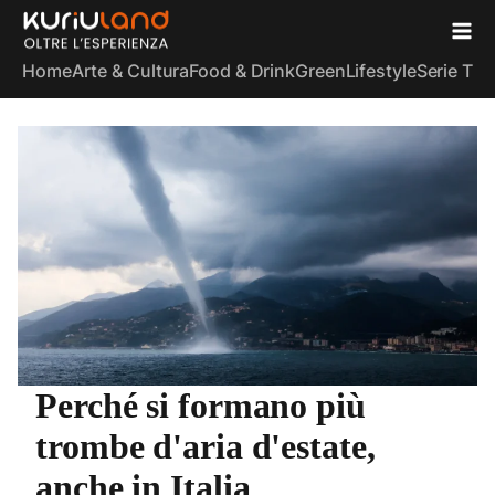
Home
Arte & Cultura
Food & Drink
Green
Lifestyle
Serie TV
S
Perché si formano più
trombe d'aria d'estate,
anche in Italia