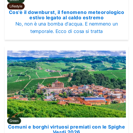
Lifestyle
Cos'è il downburst, il fenomeno meteorologico
estivo legato al caldo estremo
No, non è una bomba d'acqua. E nemmeno un
temporale. Ecco di cosa si tratta
Green
Comuni e borghi virtuosi premiati con le Spighe
Verdi 2026