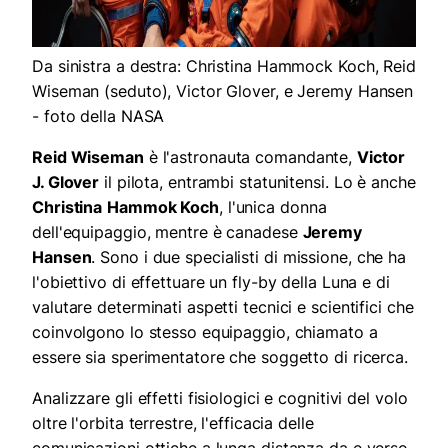
Da sinistra a destra: Christina Hammock Koch, Reid
Wiseman (seduto), Victor Glover, e Jeremy Hansen
- foto della NASA
Reid Wiseman
è l'astronauta comandante,
Victor
J. Glover
il pilota, entrambi statunitensi. Lo è anche
Christina
Hammok Koch
, l'unica donna
dell'equipaggio, mentre è canadese
Jeremy
Hansen
. Sono i due specialisti di missione, che ha
l'obiettivo di effettuare un fly-by della Luna e di
valutare determinati aspetti tecnici e scientifici che
coinvolgono lo stesso equipaggio, chiamato a
essere sia sperimentatore che soggetto di ricerca.
Analizzare gli effetti fisiologici e cognitivi del volo
oltre l'orbita terrestre, l'efficacia delle
comunicazioni ottiche a lunga distanza da e verso