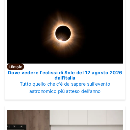
Lifestyle
Dove vedere l'eclissi di Sole del 12 agosto 2026
dall'Italia
Tutto quello che c'è da sapere sull'evento
astronomico più atteso dell'anno