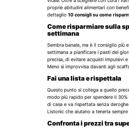
vitale. Oltre a scegliere con cura i va
proprie abitudini alimentari con benefi
dettaglio
10 consigli su come rispar
Come risparmiare sulla spe
settimana
Sembra banale, ma è il consiglio più e
settimana a pianificare i pasti dei gio
precisa, di evitare acquisti impulsivi
Meno si improvvisa davanti agli scaff
Fai una lista e rispettala
Questo punto si collega a quello prece
modo più rapido per spendere il 30% in
di casa e va rispettata senza deroghe
Listonic che aiutano a tenerla sempre
Confronta i prezzi tra sup