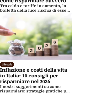
come risparmiare davvero
Tra caldo e tariffe in aumento, la
bolletta della luce rischia di essere
un salasso in estate per gli italiani:
qualche consiglio pratico per
evitarlo
Lifestyle
Inflazione e costi della vita
in Italia: 10 consigli per
risparmiare nel 2026
I nostri suggerimenti su come
risparmiare: strategie pratiche per
combattere l'aumento del costo
della vita