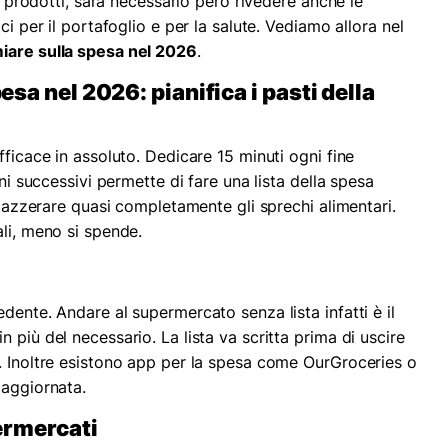
ri prodotti, sarà necessario però rivedere anche le
ci per il portafoglio e per la salute. Vediamo allora nel
miare sulla spesa nel 2026
.
sa nel 2026: pianifica i pasti della
fficace in assoluto. Dedicare 15 minuti ogni fine
rni successivi permette di fare una lista della spesa
 e azzerare quasi completamente gli sprechi alimentari.
ali, meno si spende.
dente. Andare al supermercato senza lista infatti è il
 più del necessario. La lista va scritta prima di uscire
. Inoltre esistono app per la spesa come OurGroceries o
 aggiornata.
ermercati