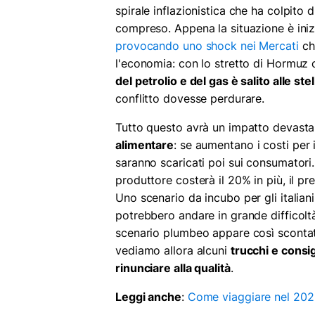
spirale inflazionistica che ha colpito d
compreso. Appena la situazione è iniz
provocando uno shock nei Mercati
ch
l'economia: con lo stretto di Hormuz c
del petrolio e del gas è salito alle stel
conflitto dovesse perdurare.
Tutto questo avrà un impatto devastan
alimentare
: se aumentano i costi per i
saranno scaricati poi sui consumatori.
produttore costerà il 20% in più, il 
Uno scenario da incubo per gli italian
potrebbero andare in grande difficoltà
scenario plumbeo appare così scontat
vediamo allora alcuni
trucchi e cons
rinunciare alla qualità
.
Leggi anche
:
Come viaggiare nel 2026 