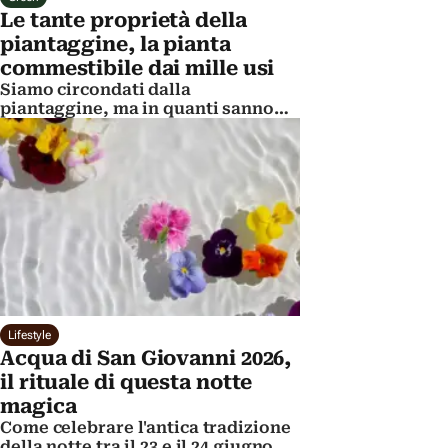
Le tante proprietà della
piantaggine, la pianta
commestibile dai mille usi
Siamo circondati dalla
piantaggine, ma in quanti sanno
che è utilizzata sia per uso medico
sia in cucina? Scopriamo come
utilizzarla
Lifestyle
Acqua di San Giovanni 2026,
il rituale di questa notte
magica
Come celebrare l'antica tradizione
della notte tra il 23 e il 24 giugno