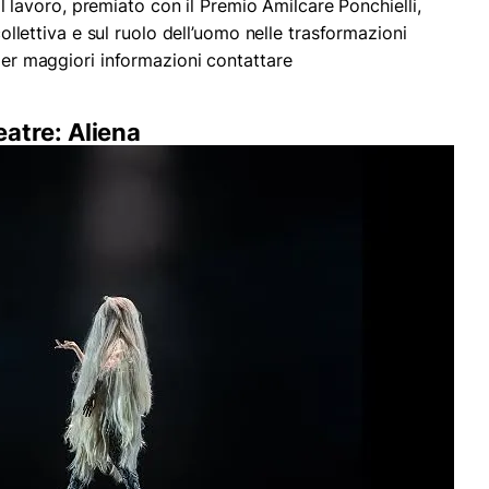
. Il lavoro, premiato con il Premio Amilcare Ponchielli,
 collettiva e sul ruolo dell’uomo nelle trasformazioni
 per maggiori informazioni contattare
atre: Aliena