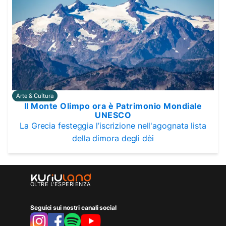
Arte & Cultura
Il Monte Olimpo ora è Patrimonio Mondiale
UNESCO
La Grecia festeggia l’iscrizione nell'agognata lista
della dimora degli dèi
OLTRE L'ESPERIENZA
Seguici sui nostri canali social