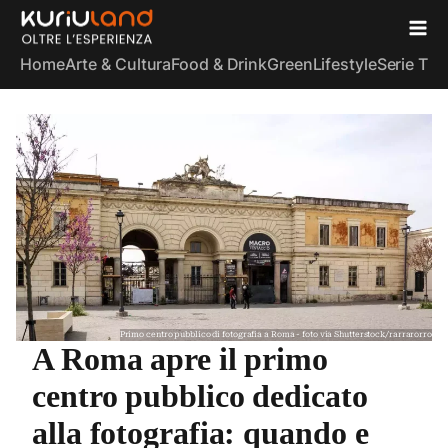
Home
Arte & Cultura
Food & Drink
Green
Lifestyle
Serie TV
S
Primo centro pubblico di fotografia a Roma - foto via Shutterstock/rarrarorro
A Roma apre il primo
centro pubblico dedicato
alla fotografia: quando e