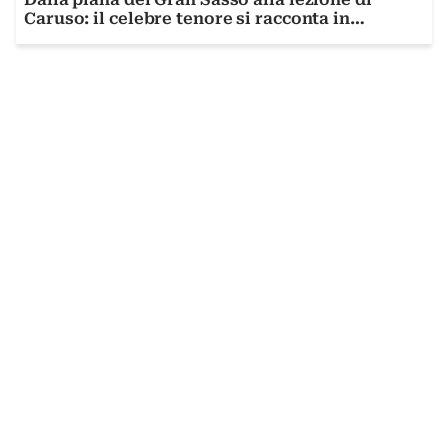
Caruso: il celebre tenore si racconta in
un'intervista esclusiva alla vigilia del grande
evento gratuito per AltaMusicA 2026