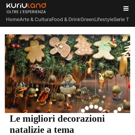
Home
Arte & Cultura
Food & Drink
Green
Lifestyle
Serie TV
S
Le migliori decorazioni
natalizie a tema