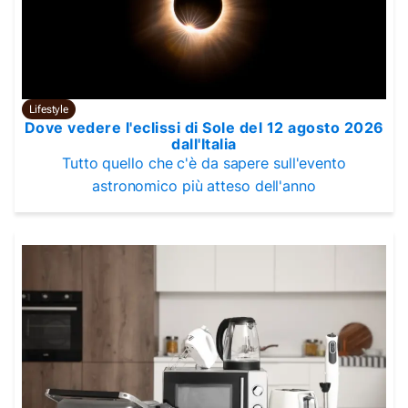
Lifestyle
Dove vedere l'eclissi di Sole del 12 agosto 2026
dall'Italia
Tutto quello che c'è da sapere sull'evento
astronomico più atteso dell'anno