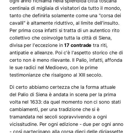
ogni anno richiama nella splendida città toscana
centinaia di migliaia di visitatori da tutto il mondo,
tanto che definirla solamente come una "corsa dei
cavalli" è altamente riduttivo, al limite dell'insulto.
Per prima cosa infatti si tratta di un autentico rito
collettivo che coinvolge tutta la città di Siena,
divisa per l'eccezione in
17 contrade
tra riti,
antipatie e alleanze. Poi c'è l'aspetto storico che di
certo non è meno rilevante. Il Palio, infatti, affonda
le sue radici nel Medioevo, con le prime
testimonianze che risalgono al XIII secolo.
Di certo abbiamo certezza che la forma attuale
del Palio di Siena è andata in scena per la prima
volta nel 1633: da quel momento non ci sono stati
cambiamenti, per una tradizione che si è
tramandata nei secoli sopravvivendo a ogni
vicissitudine. Per ogni edizione - due per ogni anno
- così partecipano alla corsa dieci delle diciassette