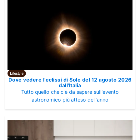
Lifestyle
Dove vedere l'eclissi di Sole del 12 agosto 2026
dall'Italia
Tutto quello che c'è da sapere sull'evento
astronomico più atteso dell'anno