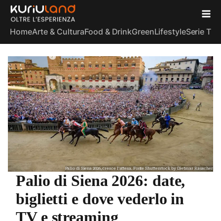
Home
Arte & Cultura
Food & Drink
Green
Lifestyle
Serie TV
S
Palio di Siena 2026, cresce l'attesa. Fonte Shutterstock by Dietmar Rauscher
Palio di Siena 2026: date,
biglietti e dove vederlo in
TV e streaming