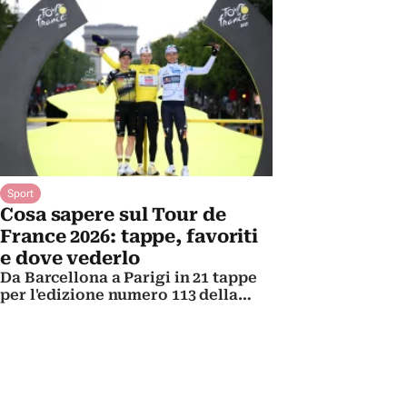
Sanremo, Imperia, Andora e altri
borghi del Ponente ligure
Sport
Cosa sapere sul Tour de
France 2026: tappe, favoriti
e dove vederlo
Da Barcellona a Parigi in 21 tappe
per l'edizione numero 113 della
Grande Boucle