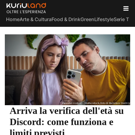
Home
Arte & Cultura
Food & Drink
Green
Lifestyle
Serie TV
S
Parental control - Shutterstock, foto di Melnikov Dmitriy
Arriva la verifica dell'età su
Discord: come funziona e
limiti previsti