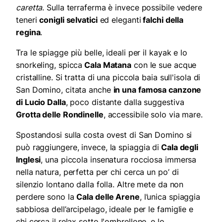
caretta
. Sulla terraferma è invece possibile vedere
teneri
conigli selvatici
ed eleganti
falchi della
regina
.
Tra le spiagge più belle, ideali per il kayak e lo
snorkeling, spicca
Cala Matana
con le sue acque
cristalline. Si tratta di una piccola baia sull'isola di
San Domino, citata anche
in una famosa canzone
di Lucio Dalla
, poco distante dalla suggestiva
Grotta delle Rondinelle
, accessibile solo via mare.
Spostandosi sulla costa ovest di San Domino si
può raggiungere
, invece,
la
spiaggia di
Cala degli
Inglesi
, un
a piccola
insenatura rocciosa immersa
nella natura, perfetta per chi cerca
un po’ di
silenzio lontano dalla folla. Altre mete da non
perdere sono la
Cala delle Arene
, l’unica spiaggia
sabbiosa dell’arcipelago, ideale per
le
famiglie e
chi cerca
il
relax sotto
l'ombrellone
, e lo