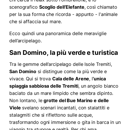
scenografico
Scoglio dell’Elefante
, così chiamato
per la sua forma che ricorda
-
appunto
-
l'animale
che si affaccia sul
mare
.
Ecco quindi una panoramica delle meraviglie
dell’arcipelago.
San Domino, la più verde e turistica
Tra le gemme dell’arcipelago delle Isole Tremiti,
San Domino
si distingue come la più verde e
vivace. Qui si trova
Cala delle Arene
, l
’unica
spiaggia sabbiosa delle Tremiti
, un angolo bianco
baciato da un mare limpido che sembra dipinto.
Non lontano, le
grotte del Bue Marino e delle
Viole
svelano scenari incantati, con stalattiti e
stalagmiti che si riflettono sulle acque,
trasformando ogni immersione o gita in barca in un
viaggio tra stupore e realtà. Per chi ama