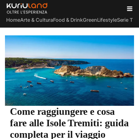
Home
Arte & Cultura
Food & Drink
Green
Lifestyle
Serie TV
S
Come raggiungere e cosa
fare alle Isole Tremiti: guida
completa per il viaggio