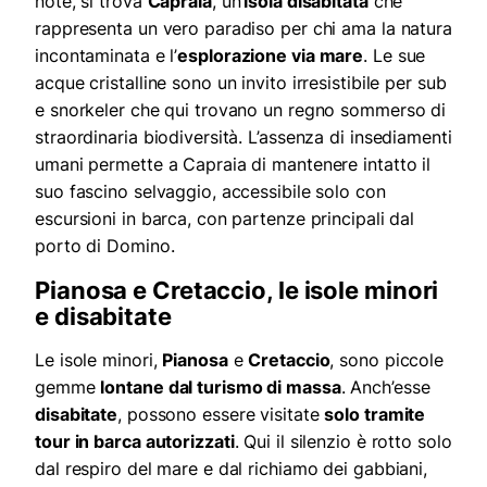
note, si trova
Capraia
, un’
isola disabitata
che
rappresenta un vero paradiso per chi ama la natura
incontaminata e l’
esplorazione via mare
. Le sue
acque cristalline sono un invito irresistibile per sub
e snorkeler che qui trovano un regno sommerso di
straordinaria biodiversità. L’assenza di insediamenti
umani permette a Capraia di mantenere intatto il
suo fascino selvaggio, accessibile solo con
escursioni in barca, con partenze principali dal
porto di Domino.
Pianosa e Cretaccio, le isole minori
e disabitate
Le isole minori,
Pianosa
e
Cretaccio
, sono piccole
gemme
lontane dal turismo di massa
. Anch’esse
disabitate
, possono essere visitate
solo tramite
tour in barca autorizzati
. Qui il silenzio è rotto solo
dal respiro del mare e dal richiamo dei gabbiani,