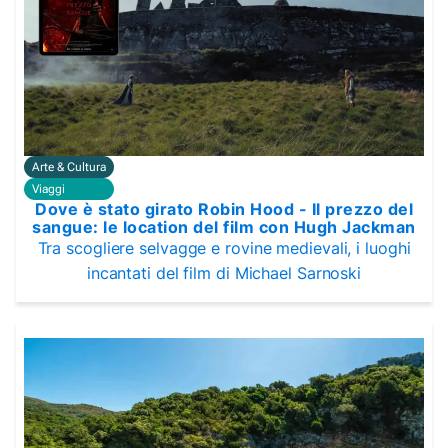
Arte & Cultura
Viaggi
Dove è stato girato Robin Hood - Il prezzo del
sangue: le location del film con Hugh Jackman
Tra scogliere selvagge e rovine medievali, i luoghi
incantati del film di Michael Sarnoski