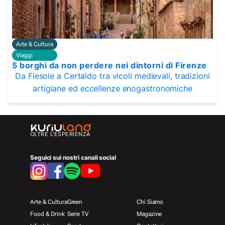
Arte & Cultura
Viaggi
5 borghi da non perdere nei dintorni di Firenze
Da Fiesole a Certaldo tra vicoli medievali, tradizioni
artigiane ed eccellenze enogastronomiche
OLTRE L'ESPERIENZA
Seguici sui nostri canali social
Arte & Cultura
Green
Chi Siamo
Food & Drink
Serie TV
Magazine