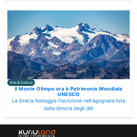
Arte & Cultura
Il Monte Olimpo ora è Patrimonio Mondiale
UNESCO
La Grecia festeggia l’iscrizione nell'agognata lista
della dimora degli dèi
OLTRE L'ESPERIENZA