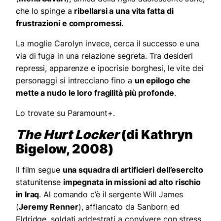
che lo spinge a
ribellarsi a una vita fatta di
frustrazioni e compromessi
.
La moglie Carolyn invece, cerca il successo e una
via di fuga in una relazione segreta. Tra desideri
repressi, apparenze e ipocrisie borghesi, le vite dei
personaggi si intrecciano fino a
un epilogo che
mette a nudo le loro fragilità più profonde
.
Lo trovate su Paramount+.
The Hurt Locker
(di Kathryn
Bigelow, 2008)
Il film segue
una squadra di artificieri dell’esercito
statunitense
impegnata in missioni ad alto rischio
in Iraq
. Al comando c’è il sergente Will James
(
Jeremy Renner
), affiancato da Sanborn ed
Eldridge, soldati addestrati a convivere con stress