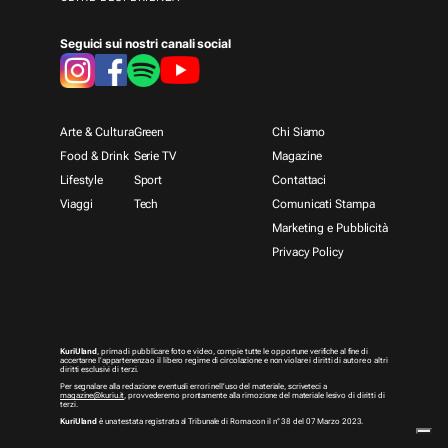
Seguici sui nostri canali social
Arte & Cultura
Green
Chi Siamo
Food & Drink
Serie TV
Magazine
Lifestyle
Sport
Contattaci
Viaggi
Tech
Comunicati Stampa
Marketing e Pubblicità
Privacy Policy
KuriUland
, prima di pubblicare foto e video, compie tutte le opportune verifiche al fine di
accertarne l’appartenenza o il libero regime di circolazione e non violare i diritti di autore o altri
diritti esclusivi di terzi.
Per segnalare alla redazione eventuali errori nell’uso del materiale, scriveteci a
magazine@kuriu.it
, provvederemo prontamente alla rimozione del materiale lesivo di diritti di
terzi.
KuriUland
è una testata registrata al Tribunale di Roma con il n° 38 del 07 Marzo 2023.