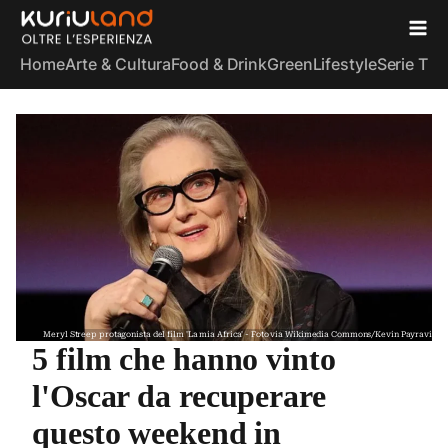
Home
Arte & Cultura
Food & Drink
Green
Lifestyle
Serie TV
S
Meryl Streep protagonista del film 'La mia Africa' - Foto via Wikimedia Commons/Kevin Payravi
5 film che hanno vinto
l'Oscar da recuperare
questo weekend in