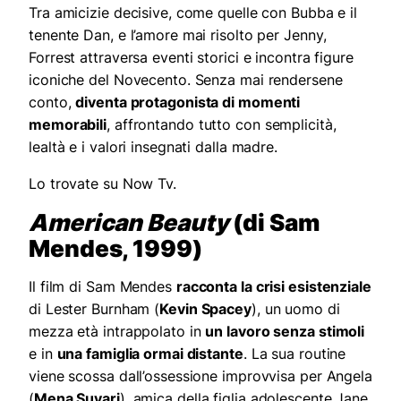
Tra amicizie decisive, come quelle con Bubba e il
tenente Dan, e l’amore mai risolto per Jenny,
Forrest attraversa eventi storici e incontra figure
iconiche del Novecento. Senza mai rendersene
conto,
diventa protagonista di momenti
memorabili
, affrontando tutto con semplicità,
lealtà e i valori insegnati dalla madre.
Lo trovate su Now Tv.
American Beauty
(di Sam
Mendes, 1999)
Il film di Sam Mendes
racconta la crisi esistenziale
di Lester Burnham (
Kevin Spacey
), un uomo di
mezza età intrappolato in
un lavoro senza stimoli
e in
una famiglia ormai distante
. La sua routine
viene scossa dall’ossessione improvvisa per Angela
(
Mena Suvari
), amica della figlia adolescente Jane,