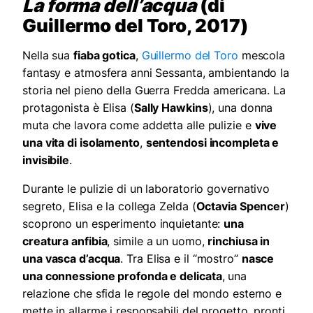
La forma dell’acqua
(di
Guillermo del Toro, 2017)
Nella sua
fiaba gotica
,
Guillermo del Toro
mescola
fantasy e atmosfera anni Sessanta, ambientando la
storia nel pieno della Guerra Fredda americana. La
protagonista è Elisa (
Sally Hawkins
), una donna
muta che lavora come addetta alle pulizie e
vive
una vita di isolamento
,
sentendosi incompleta e
invisibile
.
Durante le pulizie di un laboratorio governativo
segreto, Elisa e la collega Zelda (
Octavia Spencer
)
scoprono un esperimento inquietante:
una
creatura anfibia
, simile a un uomo,
rinchiusa in
una vasca d’acqua
. Tra Elisa e il “mostro”
nasce
una connessione profonda e delicata
, una
relazione che sfida le regole del mondo esterno e
mette in allarme i responsabili del progetto, pronti