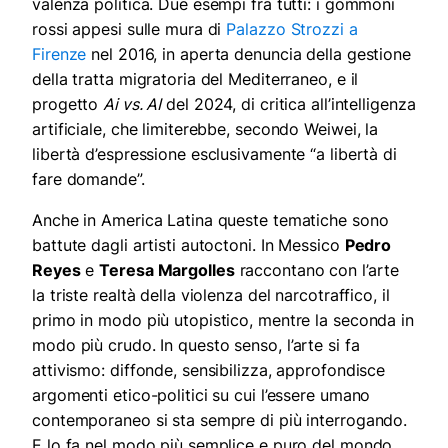
valenza politica. Due esempi fra tutti: i gommoni
rossi appesi sulle mura di
Palazzo Strozzi a
Firenze
nel 2016, in aperta denuncia della gestione
della tratta migratoria del Mediterraneo, e il
progetto
Ai vs. AI
del 2024, di critica all’intelligenza
artificiale, che limiterebbe, secondo Weiwei, la
libertà d’espressione esclusivamente “a libertà di
fare domande”.
Anche in America Latina queste tematiche sono
battute dagli artisti autoctoni. In Messico
Pedro
Reyes
e
Teresa Margolles
raccontano con l’arte
la triste realtà della violenza del narcotraffico, il
primo in modo più utopistico, mentre la seconda in
modo più crudo.
In questo senso, l’arte si fa
attivismo: diffonde, sensibilizza, approfondisce
argomenti etico-politici su cui l’essere umano
contemporaneo si sta sempre di più interrogando.
E lo fa nel modo più semplice e puro del mondo.