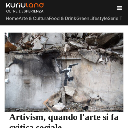
Home
Arte & Cultura
Food & Drink
Green
Lifestyle
Serie TV
S
Artivism, quando l'arte si fa
critica sociale