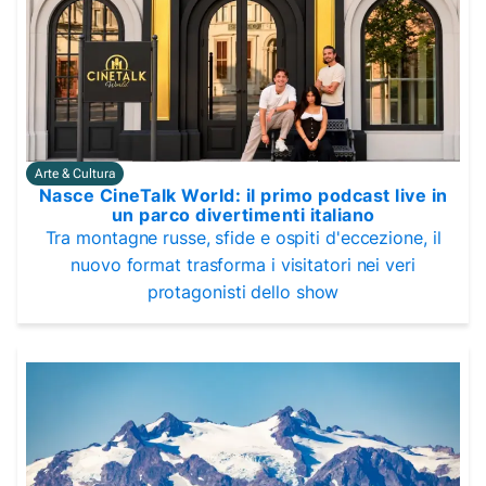
Arte & Cultura
Nasce CineTalk World: il primo podcast live in
un parco divertimenti italiano
Tra montagne russe, sfide e ospiti d'eccezione, il
nuovo format trasforma i visitatori nei veri
protagonisti dello show