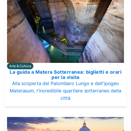
Arte & Cultura
La guida a Matera Sotterranea: biglietti e orari
per la visita
Alla scoperta del Palombaro Lungo e dell'ipogeo
Materasum, l'incredibile quartiere sotterraneo della
città