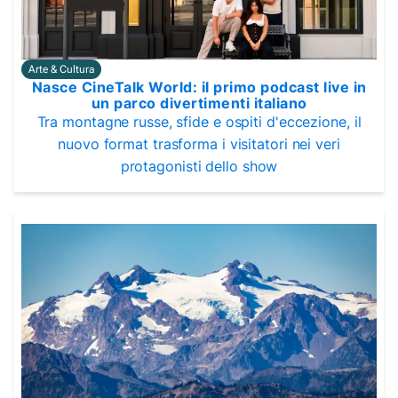
Arte & Cultura
Nasce CineTalk World: il primo podcast live in
un parco divertimenti italiano
Tra montagne russe, sfide e ospiti d'eccezione, il
nuovo format trasforma i visitatori nei veri
protagonisti dello show