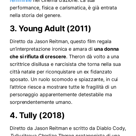
femminile
nel cinema d’azione. La sua
performance, fisica e carismatica, è già entrata
nella storia del genere.
3. Young Adult (2011)
Diretto da Jason Reitman, questo film regala
un’interpretazione ironica e amara di
una donna
che si rifiuta di crescere
. Theron dà volto a una
scrittrice disillusa e narcisista che torna nella sua
città natale per riconquistare un ex fidanzato
sposato. Un ruolo scomodo e spiazzante, in cui
l’attrice riesce a mostrare tutte le fragilità di un
personaggio apparentemente detestabile ma
sorprendentemente umano.
4. Tully (2018)
Diretto da Jason Reitman e scritto da Diablo Cody,
Tully
ritrova Charlize Theron protagonista di una