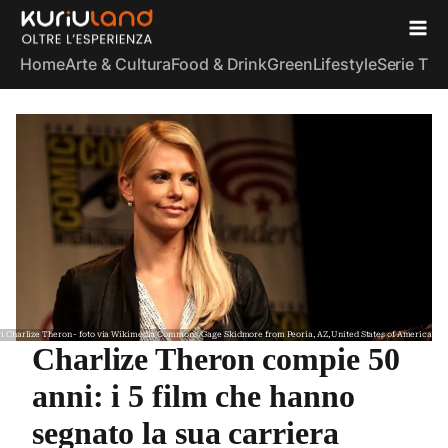
Home
Arte & Cultura
Food & Drink
Green
Lifestyle
Serie TV
S
i Charlize Theron - foto via Wikimedia Commons/Gage Skidmore from Peoria, AZ, United States of America
Charlize Theron compie 50
anni: i 5 film che hanno
segnato la sua carriera