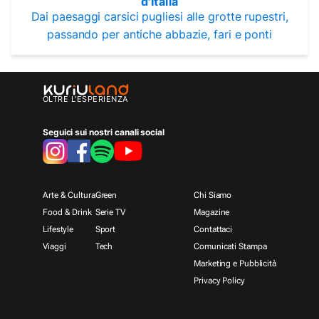
d'Italia
Dai paesaggi carsici pugliesi alle grotte rupestri,
passando per antiche abbazie, fari e ponti
OLTRE L'ESPERIENZA
Seguici sui nostri canali social
Arte & Cultura
Green
Chi Siamo
Food & Drink
Serie TV
Magazine
Lifestyle
Sport
Contattaci
Viaggi
Tech
Comunicati Stampa
Marketing e Pubblicità
Privacy Policy