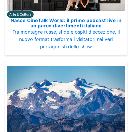
Arte & Cultura
Nasce CineTalk World: il primo podcast live in
un parco divertimenti italiano
Tra montagne russe, sfide e ospiti d'eccezione, il
nuovo format trasforma i visitatori nei veri
protagonisti dello show