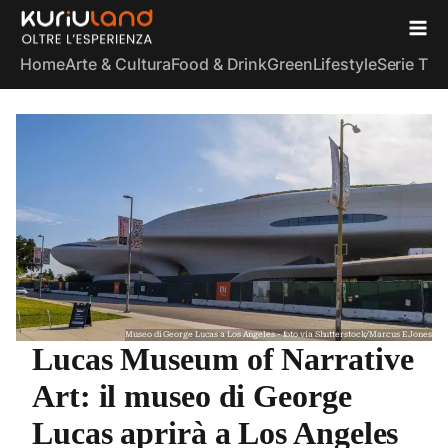
Home
Arte & Cultura
Food & Drink
Green
Lifestyle
Serie TV
S
Museo di George Lucas a Los Angeles - foto via Shutterstock/Marcus E Jones
Lucas Museum of Narrative
Art: il museo di George
Lucas aprirà a Los Angeles