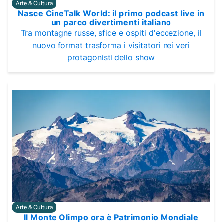
Arte & Cultura
Nasce CineTalk World: il primo podcast live in
un parco divertimenti italiano
Tra montagne russe, sfide e ospiti d'eccezione, il
nuovo format trasforma i visitatori nei veri
protagonisti dello show
Arte & Cultura
Il Monte Olimpo ora è Patrimonio Mondiale