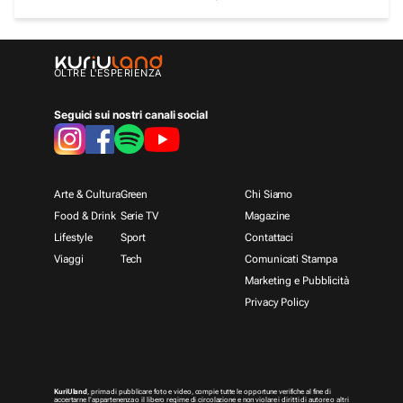
OLTRE L'ESPERIENZA
Seguici sui nostri canali social
Arte & Cultura
Green
Chi Siamo
Food & Drink
Serie TV
Magazine
Lifestyle
Sport
Contattaci
Viaggi
Tech
Comunicati Stampa
Marketing e Pubblicità
Privacy Policy
KuriUland
, prima di pubblicare foto e video, compie tutte le opportune verifiche al fine di
accertarne l’appartenenza o il libero regime di circolazione e non violare i diritti di autore o altri