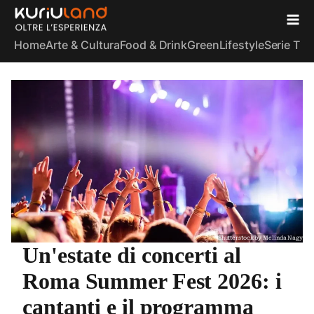
Home
Arte & Cultura
Food & Drink
Green
Lifestyle
Serie TV
S
Shutterstock by Melinda Nagy
Un'estate di concerti al
Roma Summer Fest 2026: i
cantanti e il programma