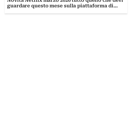
Novità Netflix marzo 2026 tutto quello che devi
guardare questo mese sulla piattaforma di
streaming