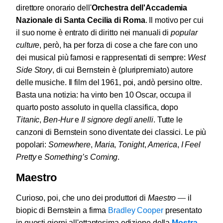
direttore onorario dell'
Orchestra dell'Accademia
Nazionale di Santa Cecilia di Roma
.
Il motivo per cui
il suo nome è entrato di diritto nei manuali di
popular
culture
, però,
ha per forza di cose a che fare con uno
dei musical più famosi e rappresentati di sempre:
West
Side Story
, di cui Bernstein è (pluripremiato) autore
delle musiche. Il film del 1961, poi, andò persino oltre.
Basta una notizia: ha vinto ben 10 Oscar, occupa il
quarto posto assoluto in quella classifica, dopo
Titanic
,
Ben-Hur
e
Il signore degli anelli
. Tutte le
canzoni di Bernstein sono diventate dei classici. Le più
popolari:
Somewhere
,
Maria
,
Tonight
,
America
,
I Feel
Pretty
e
Something’s Coming
.
Maestro
Curioso, poi, che uno dei produttori di
Maestro
—
il
biopic di Bernstein a firma
Bradley Cooper
presentato
in questi giorni all'ottantesima edizione della
Mostra