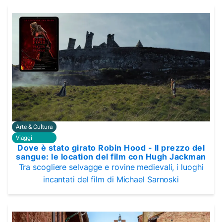
Arte & Cultura
Viaggi
Dove è stato girato Robin Hood - Il prezzo del
sangue: le location del film con Hugh Jackman
Tra scogliere selvagge e rovine medievali, i luoghi
incantati del film di Michael Sarnoski