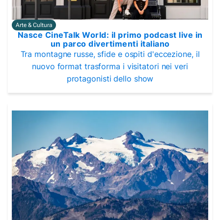
Arte & Cultura
Nasce CineTalk World: il primo podcast live in
un parco divertimenti italiano
Tra montagne russe, sfide e ospiti d'eccezione, il
nuovo format trasforma i visitatori nei veri
protagonisti dello show