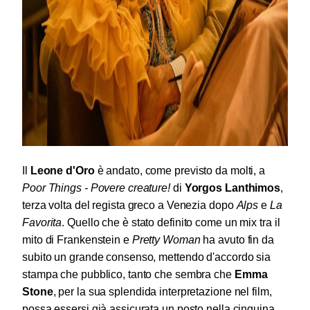
Il
Leone d'Oro
è andato, come previsto da molti, a
Poor Things - Povere creature!
di
Yorgos Lanthimos
,
terza volta del regista greco a Venezia dopo
Alps
e
La
Favorita
. Quello che è stato definito come un mix tra il
mito di Frankenstein e
Pretty Woman
ha avuto fin da
subito un grande consenso, mettendo d'accordo sia
stampa che pubblico, tanto che sembra che
Emma
Stone
, per la sua splendida interpretazione nel film,
possa essersi già assicurata un posto nella cinquina