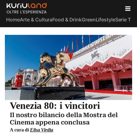
Home
Arte & Cultura
Food & Drink
Green
Lifestyle
Serie TV
S
Venezia 80: i vincitori
Il nostro bilancio della Mostra del
Cinema appena conclusa
A cura di
Elisa Virdia