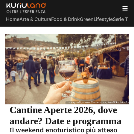
Home
Arte & Cultura
Food & Drink
Green
Lifestyle
Serie TV
S
Una sagra di paese - Shutterstock, foto di Radiokafka
Cantine Aperte 2026, dove
andare? Date e programma
Il weekend enoturistico più atteso