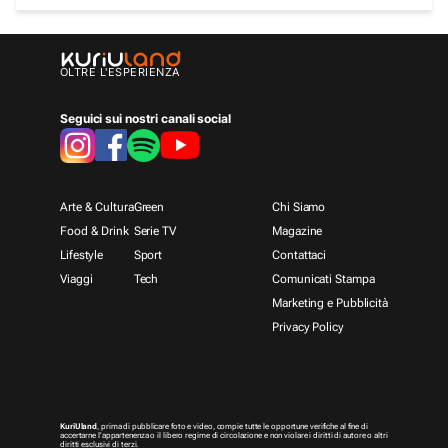
OLTRE L'ESPERIENZA
Seguici sui nostri canali social
Arte & Cultura
Green
Chi Siamo
Food & Drink
Serie TV
Magazine
Lifestyle
Sport
Contattaci
Viaggi
Tech
Comunicati Stampa
Marketing e Pubblicità
Privacy Policy
KuriUland
, prima di pubblicare foto e video, compie tutte le opportune verifiche al fine di
accertarne l’appartenenza o il libero regime di circolazione e non violare i diritti di autore o altri
diritti esclusivi di terzi.