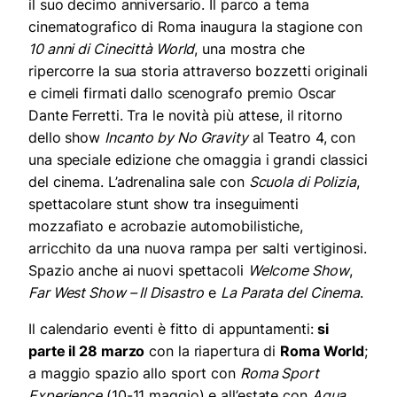
il suo decimo anniversario. Il parco a tema
cinematografico di Roma inaugura la stagione con
10 anni di Cinecittà World
, una mostra che
ripercorre la sua storia attraverso bozzetti originali
e cimeli firmati dallo scenografo premio Oscar
Dante Ferretti. Tra le novità più attese, il ritorno
dello show
Incanto by No Gravity
al Teatro 4, con
una speciale edizione che omaggia i grandi classici
del cinema. L’adrenalina sale con
Scuola di Polizia
,
spettacolare stunt show tra inseguimenti
mozzafiato e acrobazie automobilistiche,
arricchito da una nuova rampa per salti vertiginosi.
Spazio anche ai nuovi spettacoli
Welcome Show
,
Far West Show – Il Disastro
e
La Parata del Cinema
.
Il calendario eventi è fitto di appuntamenti:
si
parte il 28 marzo
con la riapertura di
Roma World
;
a maggio spazio allo sport con
Roma Sport
Experience
(10-11 maggio) e all’estate con
Aqua