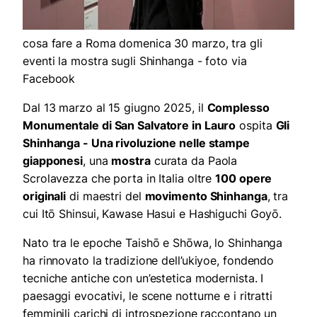
cosa fare a Roma domenica 30 marzo, tra gli
eventi la mostra sugli Shinhanga - foto via
Facebook
Dal 13 marzo al 15 giugno 2025, il
Complesso
Monumentale di San Salvatore in Lauro
ospita
Gli
Shinhanga - Una rivoluzione nelle stampe
giapponesi
, una
mostra
curata da Paola
Scrolavezza che porta in Italia oltre
100 opere
originali
di maestri del
movimento Shinhanga
, tra
cui Itō Shinsui, Kawase Hasui e Hashiguchi Goyō.
Nato tra le epoche Taishō e Shōwa, lo Shinhanga
ha rinnovato la tradizione dell’ukiyoe, fondendo
tecniche antiche con un’estetica modernista. I
paesaggi evocativi, le scene notturne e i ritratti
femminili carichi di introspezione raccontano un