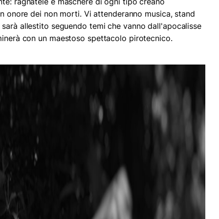
te: ragnatele e maschere di ogni tipo creano
 in onore dei non morti. Vi attenderanno musica, stand
sarà allestito seguendo temi che vanno dall'apocalisse
minerà con un maestoso spettacolo pirotecnico.