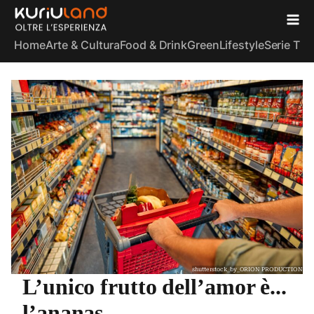
Home
Arte & Cultura
Food & Drink
Green
Lifestyle
Serie TV
S
shutterstock_by_ORION PRODUCTION
L’unico frutto dell’amor è...
l’ananas