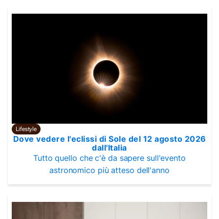
Lifestyle
Dove vedere l'eclissi di Sole del 12 agosto 2026
dall'Italia
Tutto quello che c'è da sapere sull'evento
astronomico più atteso dell'anno