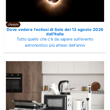
Lifestyle
Dove vedere l'eclissi di Sole del 12 agosto 2026
dall'Italia
Tutto quello che c'è da sapere sull'evento
astronomico più atteso dell'anno