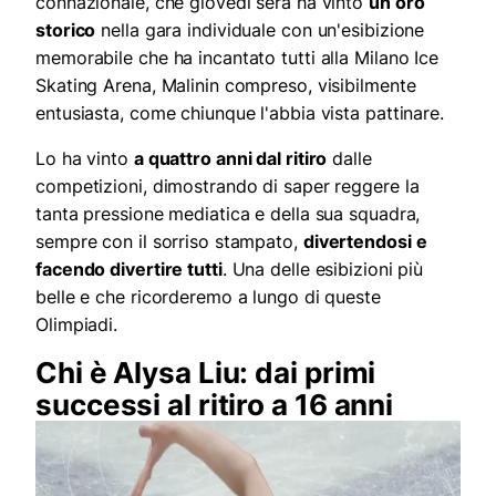
connazionale, che giovedì sera ha vinto
un oro
storico
nella gara individuale con un'esibizione
memorabile che ha incantato tutti alla Milano Ice
Skating Arena, Malinin compreso, visibilmente
entusiasta, come chiunque l'abbia vista pattinare.
Lo ha vinto
a quattro anni dal ritiro
dalle
competizioni, dimostrando di saper reggere la
tanta pressione mediatica e della sua squadra,
sempre con il sorriso stampato,
divertendosi e
facendo divertire tutti
. Una delle esibizioni più
belle e che ricorderemo a lungo di queste
Olimpiadi.
Chi è Alysa Liu: dai primi
successi al ritiro a 16 anni