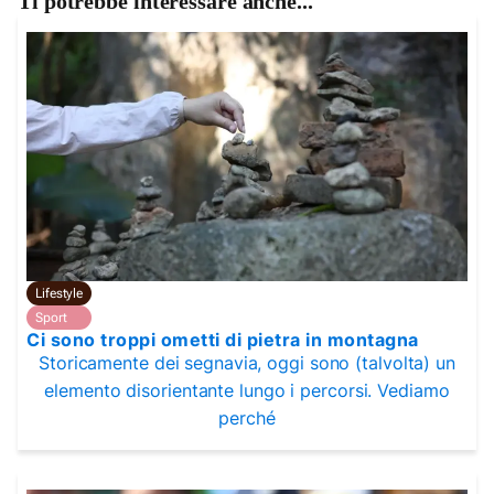
Ti potrebbe interessare anche...
Lifestyle
Sport
Ci sono troppi ometti di pietra in montagna
Storicamente dei segnavia, oggi sono (talvolta) un
elemento disorientante lungo i percorsi. Vediamo
perché