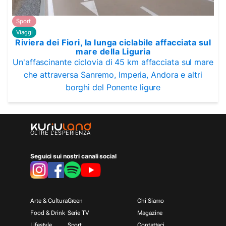
Sport
Viaggi
Riviera dei Fiori, la lunga ciclabile affacciata sul
mare della Liguria
Un'affascinante ciclovia di 45 km affacciata sul mare
che attraversa Sanremo, Imperia, Andora e altri
borghi del Ponente ligure
OLTRE L'ESPERIENZA
Seguici sui nostri canali social
Arte & Cultura
Green
Chi Siamo
Food & Drink
Serie TV
Magazine
Lifestyle
Sport
Contattaci