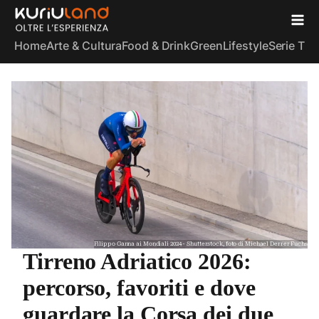
Home
Arte & Cultura
Food & Drink
Green
Lifestyle
Serie TV
S
Filippo Ganna ai Mondiali 2024 - Shutterstock, foto di Michael Derrer Fuchs
Tirreno Adriatico 2026:
percorso, favoriti e dove
guardare la Corsa dei due