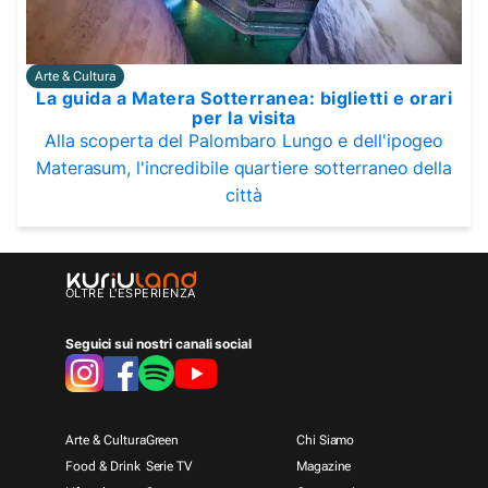
Arte & Cultura
La guida a Matera Sotterranea: biglietti e orari
per la visita
Alla scoperta del Palombaro Lungo e dell'ipogeo
Materasum, l'incredibile quartiere sotterraneo della
città
OLTRE L'ESPERIENZA
Seguici sui nostri canali social
Arte & Cultura
Green
Chi Siamo
Food & Drink
Serie TV
Magazine