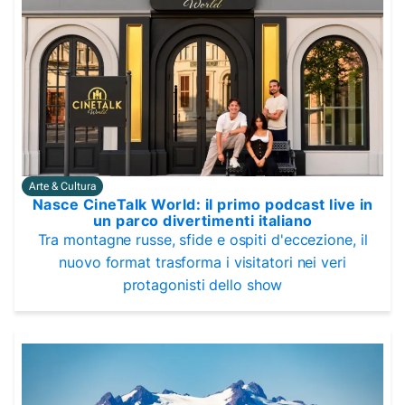
Arte & Cultura
Nasce CineTalk World: il primo podcast live in
un parco divertimenti italiano
Tra montagne russe, sfide e ospiti d'eccezione, il
nuovo format trasforma i visitatori nei veri
protagonisti dello show