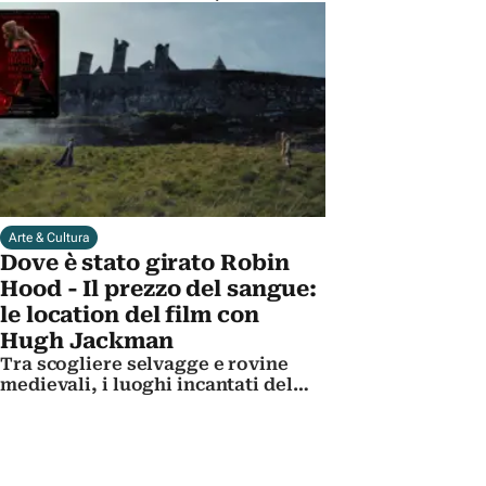
sodalizio con Fellini e i bozzetti da
Oscar
Arte & Cultura
Dove è stato girato Robin
Hood - Il prezzo del sangue:
le location del film con
Hugh Jackman
Tra scogliere selvagge e rovine
medievali, i luoghi incantati del
film di Michael Sarnoski