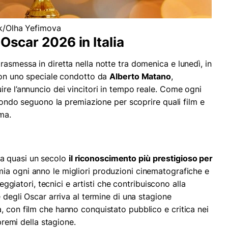
ck/Olha Yefimova
Oscar 2026 in Italia
asmessa in diretta nella notte tra domenica e lunedì, in
 con uno speciale condotto da
Alberto Matano
,
re l’annuncio dei vincitori in tempo reale. Come ogni
l mondo seguono la premiazione per scoprire quali film e
ema.
a quasi un secolo
il riconoscimento più prestigioso per
mia ogni anno le migliori produzioni cinematografiche e
neggiatori, tecnici e artisti che contribuiscono alla
e degli Oscar arriva al termine di una stagione
, con film che hanno conquistato pubblico e critica nei
 premi della stagione.