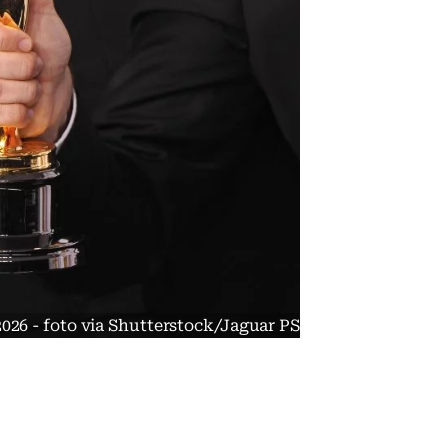
 2026 - foto via Shutterstock/Jaguar PS