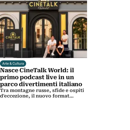
film di Michael Sarnoski
Arte & Cultura
Nasce CineTalk World: il
primo podcast live in un
parco divertimenti italiano
Tra montagne russe, sfide e ospiti
d'eccezione, il nuovo format
trasforma i visitatori nei veri
protagonisti dello show