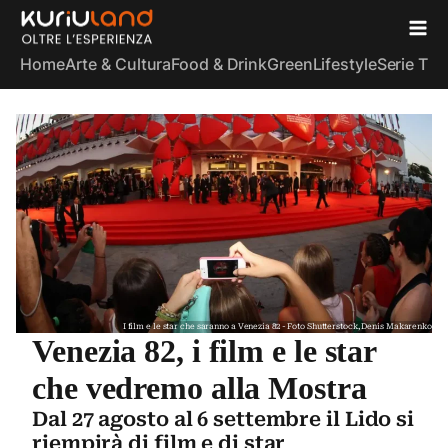
Home
Arte & Cultura
Food & Drink
Green
Lifestyle
Serie TV
S
I film e le star che saranno a Venezia 82 - Foto Shutterstock, Denis Makarenko
Venezia 82, i film e le star
che vedremo alla Mostra
Dal 27 agosto al 6 settembre il Lido si
riempirà di film e di star