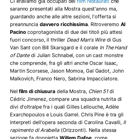
Ci eravamo già occupati dei
film restaurati
che
saranno presentati alla Mostra quest'anno ma,
guardando anche alle altre sezioni, l'offerta si
preannuncia
davvero ricchissima
. Ritroveremo
Al
Pacino
coprotagonista di due dei titoli più attesi
fuori concorso, il thriller
Dead Man's Wire
di Gus
Van Sant con Bill Skarsgard e il corale
In The Hand
of Dante
di Julian Schnabel, con un cast monstre
che comprende, fra gli altri anche Oscar Isaac,
Martin Scorsese, Jason Momoa, Gal Gadot, John
Malkovich, Franco Nero, Sabrina Impacciatore.
Nel
film di chiusura
della Mostra,
Chien 51
di
Cédric Jimenez, compare una squadra nutrita di
divi d'oltralpe fra i quali Gilles Lellouche, Adèle
Exarchopoulos e Louis Garrel. Chris Pine è tra gli
interpreti dell'opera seconda di Carolina Cavalli,
Il
rapimento di Arabella
(Orizzonti). Nella stessa
sezione fa doppietta
Willem Dafoe
, come