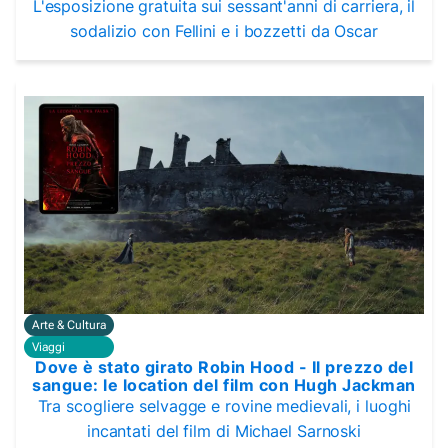
L'esposizione gratuita sui sessant'anni di carriera, il
sodalizio con Fellini e i bozzetti da Oscar
Arte & Cultura
Viaggi
Dove è stato girato Robin Hood - Il prezzo del
sangue: le location del film con Hugh Jackman
Tra scogliere selvagge e rovine medievali, i luoghi
incantati del film di Michael Sarnoski