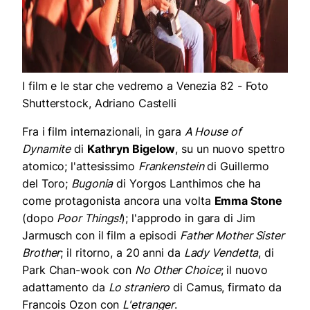
I film e le star che vedremo a Venezia 82 - Foto
Shutterstock, Adriano Castelli
Fra i film internazionali, in gara
A House of
Dynamite
di
Kathryn Bigelow
, su un nuovo spettro
atomico; l'attesissimo
Frankenstein
di Guillermo
del Toro;
Bugonia
di Yorgos Lanthimos che ha
come protagonista ancora una volta
Emma Stone
(dopo
Poor Things!
); l'approdo in gara di Jim
Jarmusch con il film a episodi
Father Mother Sister
Brother
; il ritorno, a 20 anni da
Lady Vendetta
, di
Park Chan-wook con
No Other Choice
; il nuovo
adattamento da
Lo straniero
di Camus, firmato da
Francois Ozon con
L'etranger
.