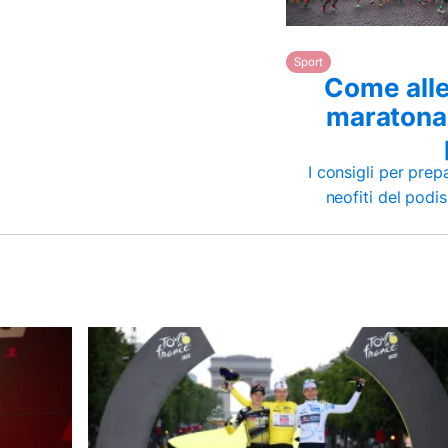
Sport
Come alle
maratona:
I consigli per prep
neofiti del podi