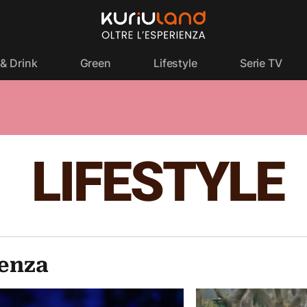
& Drink
Green
Lifestyle
Serie TV
LIFESTYLE
denza