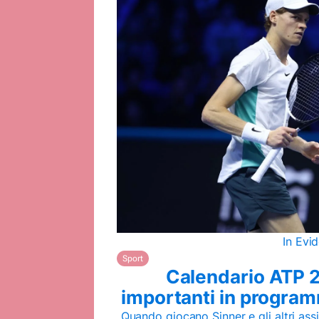
In Evi
Sport
Calendario ATP 20
importanti in program
Quando giocano Sinner e gli altri assi