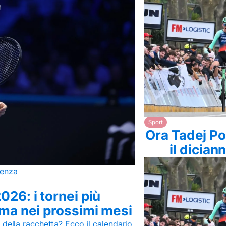
Sport
Ora Tadej Po
il dicia
denza
26: i tornei più
ma nei prossimi mesi
 della racchetta? Ecco il calendario