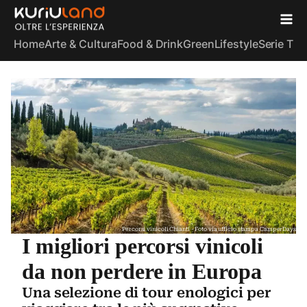
Home
Arte & Cultura
Food & Drink
Green
Lifestyle
Serie TV
S
Percorsi vinicoli Chianti - Foto via ufficio stampa CamperDays
I migliori percorsi vinicoli
da non perdere in Europa
Una selezione di tour enologici per