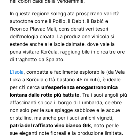
nei colori caldi della vendemmia.
In questa regione soleggiata prosperano varietà
autoctone come il Pošip, il Debit, il Babić e
l’iconico Plavac Mali, considerati veri tesori
dell’enologia croata. La produzione vinicola si
estende anche alle isole dalmate, dove vale la
pena visitare Korčula, raggiungibile in circa tre ore
di traghetto da Spalato.
L’isola
, compatta e facilmente esplorabile (da Vela
Luka a Korčula città bastano 45 minuti), è ideale
per chi cerca
un'esperienza enogastronomica
lontana dalle rotte più battute
. Tra i suoi angoli più
affascinanti spicca il borgo di Lumbarda, celebre
non solo per le sue spiagge sabbiose e le acque
cristalline, ma anche per i suoi antichi vigneti,
patria del raffinato vino bianco Grk
, noto per le
sue eleganti note floreali e la produzione limitata.