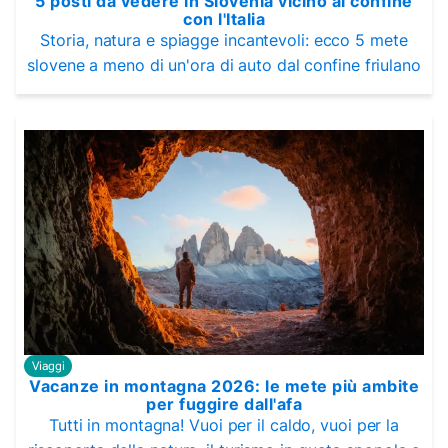
5 posti da vedere in Slovenia vicino al confine
con l'Italia
Storia, natura e spiagge incantevoli: ecco 5 mete
slovene a meno di un'ora di auto dal confine friulano
Viaggi
Vacanze in montagna 2026: le mete più ambite
per fuggire dall'afa
Tutti in montagna! Vuoi per il caldo, vuoi per la