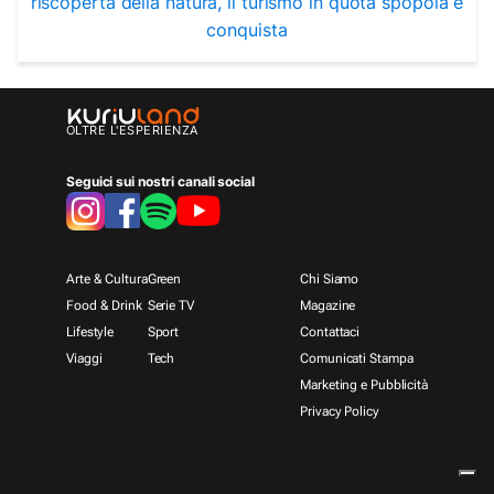
riscoperta della natura, il turismo in quota spopola e
conquista
OLTRE L'ESPERIENZA
Seguici sui nostri canali social
Arte & Cultura
Green
Chi Siamo
Food & Drink
Serie TV
Magazine
Lifestyle
Sport
Contattaci
Viaggi
Tech
Comunicati Stampa
Marketing e Pubblicità
Privacy Policy