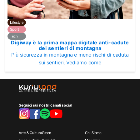
Lifestyle
Sport
Tech
Digiway è la prima mappa digitale anti-cadute
dei sentieri di montagna
Più sicurezza in montagna e meno rischi di caduta
sui sentieri. Vediamo come
OLTRE L'ESPERIENZA
Seguici sui nostri canali social
Arte & Cultura
Green
Chi Siamo