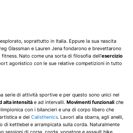
plorato, soprattutto in Italia. Eppure la sua nascita
o Greg Glassman e Lauren Jena fondarono e brevettarono
itness. Nato come una sorta di filosofia dell’
esercizio
ort agonistico con le sue relative competizioni in tutto
a serie di attività sportive e per questo sono unici nel
 alta intensità
e ad intervalli.
Movimenti funzionali
che
impionica con i bilancieri e una di corpo libero che
artistica e del
Calisthenics
. Lavori alla sbarra, agli anelli,
zzo di kettlebel e arrampicata sulla corda. Naturalmente
n sessioni di corsa, corda, vogatore e assault bike.