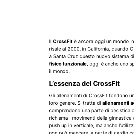
Il
CrossFit
è ancora oggi un mondo ines
risale al 2000, in California, quand
a Santa Cruz questo nuovo sistema di f
fisico funzionale
, oggi è anche uno sp
il mondo.
L’essenza del CrossFit
Gli allenamenti di CrossFit fondono un
loro genere. Si tratta di
allenamenti ad
comprendono una parte di pesistica ol
richiama i movimenti della ginnastica 
push up in verticale, ma anche l’utili
non può mancare la parte di cardio co