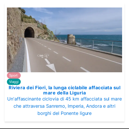
Sport
Viaggi
Riviera dei Fiori, la lunga ciclabile affacciata sul
mare della Liguria
Un'affascinante ciclovia di 45 km affacciata sul mare
che attraversa Sanremo, Imperia, Andora e altri
borghi del Ponente ligure