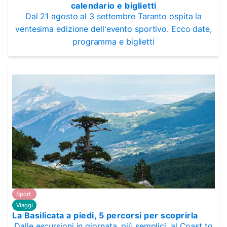
calendario e biglietti
Dal 21 agosto al 3 settembre Taranto ospita la
ventesima edizione dell'evento sportivo. Ecco date,
programma e biglietti
Sport
Viaggi
La Basilicata a piedi, 5 percorsi per scoprirla
Dalle escursioni in giornata, più semplici, al Coast to