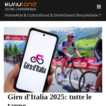
Home
Arte & Cultura
Food & Drink
Green
Lifestyle
Serie TV
S
Giro d'Italia 2025: tutte le
tappe