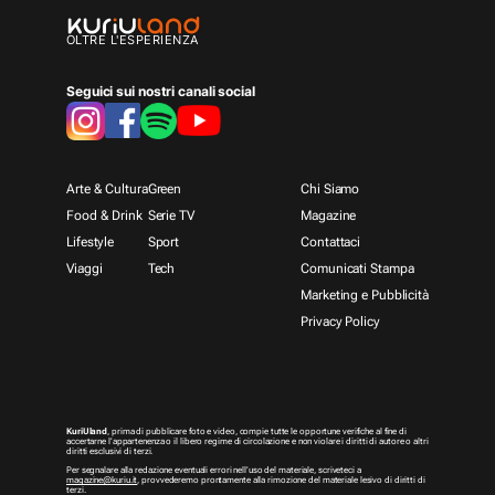
OLTRE L'ESPERIENZA
Seguici sui nostri canali social
Arte & Cultura
Green
Chi Siamo
Food & Drink
Serie TV
Magazine
Lifestyle
Sport
Contattaci
Viaggi
Tech
Comunicati Stampa
Marketing e Pubblicità
Privacy Policy
KuriUland
, prima di pubblicare foto e video, compie tutte le opportune verifiche al fine di
accertarne l’appartenenza o il libero regime di circolazione e non violare i diritti di autore o altri
diritti esclusivi di terzi.
Per segnalare alla redazione eventuali errori nell’uso del materiale, scriveteci a
magazine@kuriu.it
, provvederemo prontamente alla rimozione del materiale lesivo di diritti di
terzi.