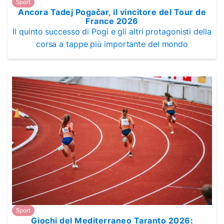
Sport
Ancora Tadej Pogačar, il vincitore del Tour de
France 2026
Il quinto successo di Pogi e gli altri protagonisti della
corsa a tappe più importante del mondo
Sport
Giochi del Mediterraneo Taranto 2026: