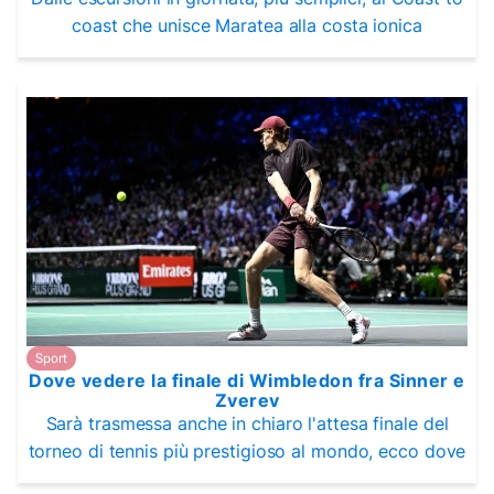
coast che unisce Maratea alla costa ionica
Sport
Dove vedere la finale di Wimbledon fra Sinner e
Zverev
Sarà trasmessa anche in chiaro l'attesa finale del
torneo di tennis più prestigioso al mondo, ecco dove