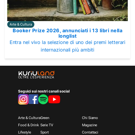
Arte & Cultura
Booker Prize 2026, annunciati i 13 libri nella
longlist
Entra nel vivo la selezione di uno dei premi letterari
internazionali più ambiti
OLTRE L'ESPERIENZA
Seguici sui nostri canali social
Arte & Cultura
Green
Chi Siamo
Food & Drink
Serie TV
Magazine
Lifestyle
Sport
Contattaci