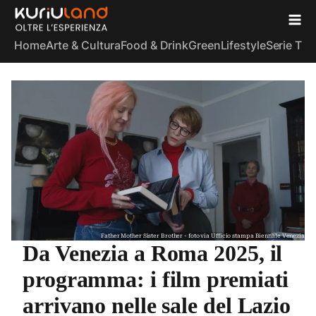
Home
Arte & Cultura
Food & Drink
Green
Lifestyle
Serie TV
S
Father Mother Sister Brother - foto via Ufficio stampa Biennale Venezia
Da Venezia a Roma 2025, il
programma: i film premiati
arrivano nelle sale del Lazio