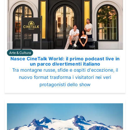
Arte & Cultura
Nasce CineTalk World: il primo podcast live in
un parco divertimenti italiano
Tra montagne russe, sfide e ospiti d'eccezione, il
nuovo format trasforma i visitatori nei veri
protagonisti dello show