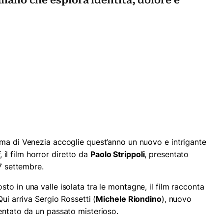
aliano che esplora identità, dolore e
ma di Venezia accoglie quest’anno un nuovo e intrigante
, il film horror diretto da
Paolo Strippoli
, presentato
17 settembre.
o in una valle isolata tra le montagne, il film racconta
ui arriva Sergio Rossetti (
Michele Riondino
), nuovo
entato da un passato misterioso.