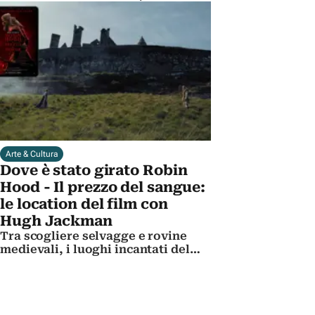
sodalizio con Fellini e i bozzetti da
Oscar
Arte & Cultura
Dove è stato girato Robin
Hood - Il prezzo del sangue:
le location del film con
Hugh Jackman
Tra scogliere selvagge e rovine
medievali, i luoghi incantati del
film di Michael Sarnoski