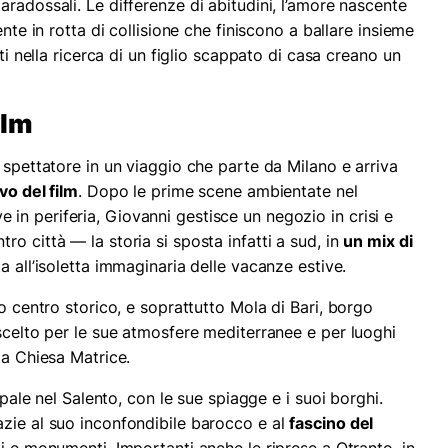
 paradossali. Le differenze di abitudini, l’amore nascente
ente in rotta di collisione che finiscono a ballare insieme
iti nella ricerca di un figlio scappato di casa creano un
ilm
spettatore in un viaggio che parte da Milano e arriva
vo del film
. Dopo le prime scene ambientate nel
n periferia, Giovanni gestisce un negozio in crisi e
o città — la storia si sposta infatti a sud, in
un mix di
a all’isoletta immaginaria delle vacanze estive.
uo centro storico, e soprattutto Mola di Bari, borgo
scelto per le sue atmosfere mediterranee e per luoghi
la Chiesa Matrice.
ipale nel Salento, con le sue spiagge e i suoi borghi.
zie al suo inconfondibile barocco e al
fascino del