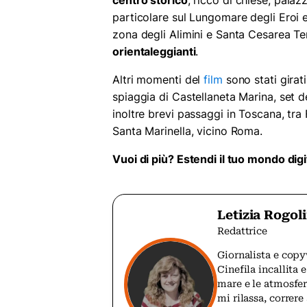
centro storico
, ricco di chiese, pala
particolare sul Lungomare degli Eroi e
zona degli Alimini e Santa Cesarea T
orientaleggianti
.
Altri momenti del
film
sono stati girati
spiaggia di Castellaneta Marina, set 
inoltre brevi passaggi in Toscana, tra F
Santa Marinella, vicino Roma.
Vuoi di più? Estendi il tuo mondo dig
Letizia Rogol
Redattrice
Giornalista e copy
Cinefila incallita
mare e le atmosfer
mi rilassa, correre