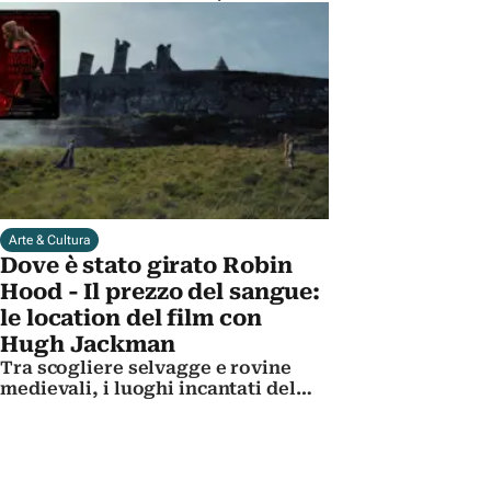
sodalizio con Fellini e i bozzetti da
Oscar
Arte & Cultura
Dove è stato girato Robin
Hood - Il prezzo del sangue:
le location del film con
Hugh Jackman
Tra scogliere selvagge e rovine
medievali, i luoghi incantati del
film di Michael Sarnoski