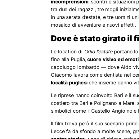
incomprensioni
, scontri e situazioni
tra due dei ragazzi, tre mogli inizialm
in una serata d’estate, e tre uomini un
mosaico di avventure e nuovi affetti.
Dove è stato girato il f
Le location di
Odio l’estate
portano lo 
fino alla Puglia,
cuore visivo ed emoti
capoluogo lombardo — dove Aldo vive i
Giacomo lavora come dentista nel centr
località pugliesi
che insieme danno vit
Le riprese hanno coinvolto Bari e il s
costiero tra Bari e Polignano a Mare, 
simbolici come il Castello Angioino e 
Il film trova però il suo scenario princ
Lecce fa da sfondo a molte scene, gra