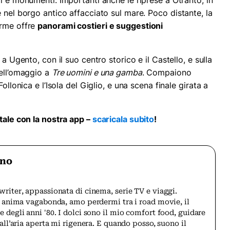
zzi e monumenti. Importanti anche le riprese a Otranto, in
 nel borgo antico affacciato sul mare. Poco distante, la
erme offre
panorami costieri e suggestioni
 a Ugento, con il suo centro storico e il Castello, e sulla
dell’omaggio a
Tre uomini e una gamba
. Compaiono
ollonica e l’Isola del Giglio, e una scena finale girata a
itale con la nostra app –
scaricala subito
!
ino
writer, appassionata di cinema, serie TV e viaggi.
 e anima vagabonda, amo perdermi tra i road movie, il
e degli anni '80. I dolci sono il mio comfort food, guidare
 all’aria aperta mi rigenera. E quando posso, suono il