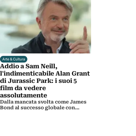
protagonisti dello show
Arte & Cultura
Addio a Sam Neill,
l'indimenticabile Alan Grant
di Jurassic Park: i suoi 5
film da vedere
assolutamente
Dalla mancata svolta come James
Bond al successo globale con
Spielberg: ritratto di un attore
straordinario