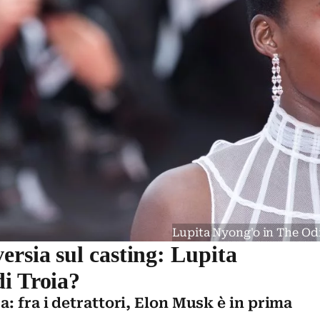
Lupita Nyong'o in The Od
ersia sul casting: Lupita
i Troia?
a: fra i detrattori, Elon Musk è in prima