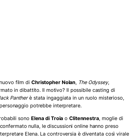
 nuovo film di
Christopher Nolan
,
The Odyssey
,
mato in dibattito. Il motivo? Il possibile casting di
lack Panther
è stata ingaggiata in un ruolo misterioso,
e personaggio potrebbe interpretare.
probabili sono
Elena di Troia
o
Clitennestra
, moglie di
nfermato nulla, le discussioni online hanno preso
erpretare Elena. La controversia è diventata così virale