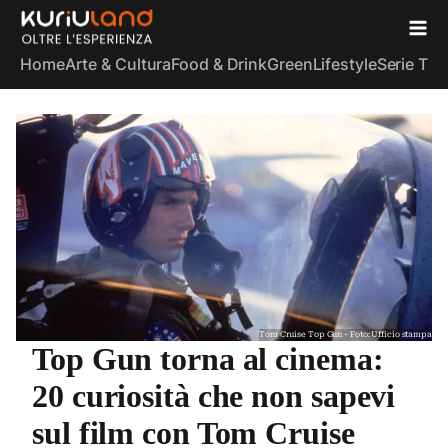
Home
Arte & Cultura
Food & Drink
Green
Lifestyle
Serie TV
S
Tom Cruise Top Gun - Foto: Ufficio stampa
Top Gun torna al cinema:
20 curiosità che non sapevi
sul film con Tom Cruise