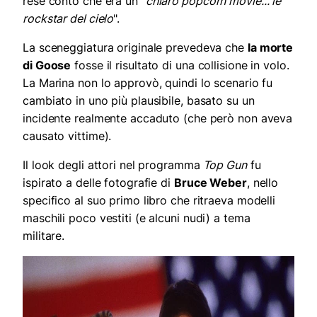
rese conto che era un "
chiaro popcorn movie... le
rockstar del cielo
".
La sceneggiatura originale prevedeva che
la morte
di Goose
fosse il risultato di una collisione in volo.
La Marina non lo approvò, quindi lo scenario fu
cambiato in uno più plausibile, basato su un
incidente realmente accaduto (che però non aveva
causato vittime).
Il look degli attori nel programma
Top Gun
fu
ispirato a delle fotografie di
Bruce Weber
, nello
specifico al suo primo libro che ritraeva modelli
maschili poco vestiti (e alcuni nudi) a tema
militare.