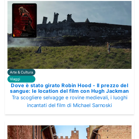
Arte & Cultura
Viaggi
Dove è stato girato Robin Hood - Il prezzo del
sangue: le location del film con Hugh Jackman
Tra scogliere selvagge e rovine medievali, i luoghi
incantati del film di Michael Sarnoski