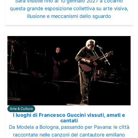
Sarà visibile fino al 10 gennaio 2027 a Locarno
questa grande esposizione collettiva su arte visiva,
illusione e meccanismi dello sguardo
Arte & Cultura
I luoghi di Francesco Guccini vissuti, amati e
cantati
Da Modela a Bologna, passando per Pavana: le città
raccontate nelle canzoni del cantautore emiliano