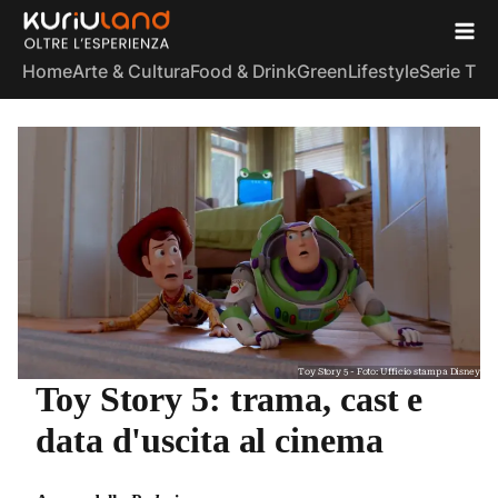
Home
Arte & Cultura
Food & Drink
Green
Lifestyle
Serie TV
S
Toy Story 5 - Foto: Ufficio stampa Disney
Toy Story 5: trama, cast e
data d'uscita al cinema