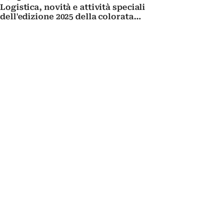
Logistica, novità e attività speciali
dell'edizione 2025 della colorata
Infiorata di Spello, nell'anno del
Giubileo della Speranza