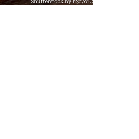
Shutterstock by h3c7orC